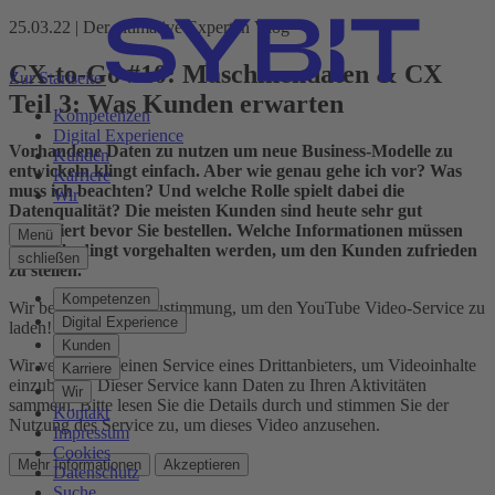
25.03.22 | Der ultimative Experten Vlog
CX-to-Go #10: Maschinendaten & CX
Zur Startseite
Teil 3: Was Kunden erwarten
Kompetenzen
Digital Experience
Vorhandene Daten zu nutzen um neue Business-Modelle zu
Kunden
entwickeln klingt einfach. Aber wie genau gehe ich vor? Was
Karriere
muss ich beachten? Und welche Rolle spielt dabei die
Wir
Datenqualität? Die meisten Kunden sind heute sehr gut
informiert bevor Sie bestellen. Welche Informationen müssen
Menü
also unbedingt vorgehalten werden, um den Kunden zufrieden
schließen
zu stellen.
Kompetenzen
Wir benötigen Ihre Zustimmung, um den YouTube Video-Service zu
Digital Experience
laden!
Kunden
Wir verwenden einen Service eines Drittanbieters, um Videoinhalte
Karriere
einzubetten. Dieser Service kann Daten zu Ihren Aktivitäten
Wir
sammeln. Bitte lesen Sie die Details durch und stimmen Sie der
Kontakt
Nutzung des Service zu, um dieses Video anzusehen.
Impressum
Cookies
Mehr Informationen
Akzeptieren
Datenschutz
Suche