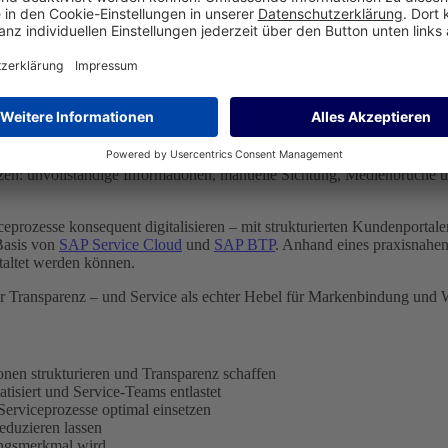
dung stärken.
ndthema – sie sind ein entscheidender Moment in der Customer Experi
nik erwarten Kundinnen und Kunden schnelle Hilfe, klare Kommunikati
renzen: unvollständige Informationen, manuelle Sichtung, Medienbrüche
eprozesse konsequent digitalisieren – mit strukturierten Kunden­portale
 Basis von
SAP Service Cloud
und
SAP BTP
. Anhand eines praxisnahe
staltet werden können.
ehr Transparenz – und Service als echter Hebel für Markenbindung und
onen strukturieren und Transparenz schaffen
tisiert und Service-Teams entlastet
rviceprozesse optimal einsetzen
eduzieren lassen
ungsmerkmal wird