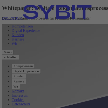
Whitepaper: Digitale Reklamationsprozes
Zur Startseite
Digitale Reklamationsprozesse für Premium-Konsumgüter
Kompetenzen
Digital Experience
Kunden
Karriere
Wir
Menü
schließen
Kompetenzen
Digital Experience
Kunden
Karriere
Wir
Kontakt
Impressum
Cookies
Datenschutz