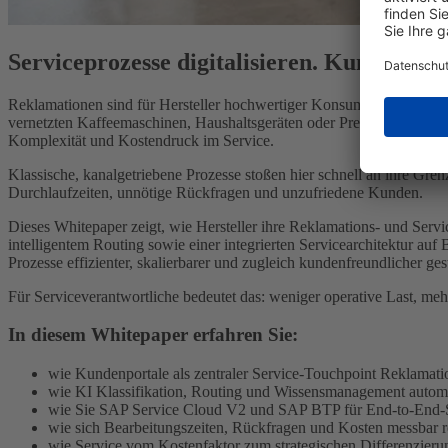
Serviceprozesse digitalisieren. Kundenbin
Reklamationen sind für Hersteller hochwertiger Konsumgüter kein Ra
vernetzten Kaffeemaschinen, Haushaltsgeräten oder Premium-Elektro
Komplexität und Kostendruck im Service.
Klassische, kanalgetriebene Prozesse stoßen hier schnell an ihre G
Durchlaufzeiten, unnötige Rückfragen und unzufriedene Kunden.
Dieses Whitepaper zeigt, wie Hersteller ihre Reklamations- und Servic
intelligentem Routing sowie einer integrierten Servicearchitektur auf
Prozesse effizienter, skalierbarer und zugleich kundenfreundlicher ge
Für Serviceverantwortliche bedeutet das: weniger operative Last, m
In diesem Whitepaper erfahren Sie:
wie Kunden­portale als zentraler Service-Touchpoint Reklamati
wie KI Klassifikation, Routing und Wissens­manage­ment automa
wie Sie SAP Service Cloud V2 und SAP BTP für End-to-End-Se
wie sich Bearbeitungszeiten, Rückfragen und Kosten messbar r
wie Service vom Kostenfaktor zum strategischen Differenzier