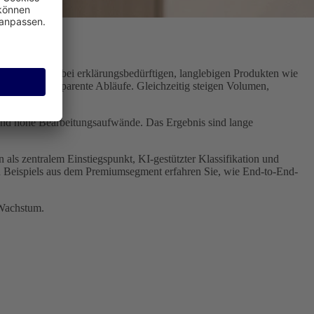
ence. Gerade bei erklärungsbedürftigen, langlebigen Produkten wie
on und transparente Abläufe. Gleichzeitig steigen Volumen,
 und hohe Bearbeitungsaufwände. Das Ergebnis sind lange
n als zentralem Einstiegspunkt, KI-gestützter Klassifikation und
n Beispiels aus dem Premiumsegment erfahren Sie, wie End-to-End-
 Wachstum.