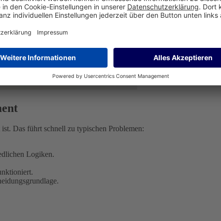
ment
ist. Das führt schnell zu typischen Problemen:
edlichen Logiken.
nktioniert.
cheidungsgrundlage.