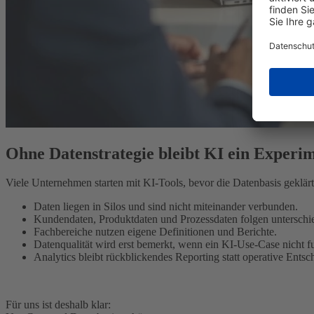
Ohne Datenstrategie bleibt KI ein Experi
Viele Unternehmen starten mit KI-Tools, bevor die Datenbasis geklärt 
Daten liegen in Silos und sind nicht miteinander verbunden.
Kundendaten, Produktdaten und Prozessdaten folgen unterschi
Fachbereiche nutzen eigene Definitionen und Berichte.
Datenqualität wird erst bemerkt, wenn ein KI-Use-Case nicht fu
Analytics bleibt rückblickendes Reporting statt operative Ents
Für uns ist deshalb klar: