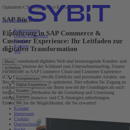
Optimierte CX & Commerce-Erlebnisse
SAP Bücher
Zur Startseite
Kompetenzen
Einführung in SAP Commerce &
Digital Experience
Customer Experience: Ihr Leitfaden zur
Kunden
Karriere
digitalen Transformation
Wir
In einer zunehmend digitalen Welt sind herausragende Kunden- und
Menü
Einkaufserlebnisse der Schlüssel zum Unter­nehmens­erfolg. Unsere
schließen
Fachbücher zu SAP Commerce Cloud und Customer Experience
(CX) bieten Ihnen wertvolle Einblicke und praxisnahe Ansätze, um
Kompetenzen
Ihre digitalen Strategien zu optimieren. Hier erhalten Sie Zugang zu
Digital Experience
exklusiven Leseproben, die Ihnen sowohl die Grundlagen als auch
Kunden
fortgeschrittene Methoden für die Gestaltung und Umsetzung
Karriere
erfolgreicher Commerce- und CX-Strategien näherbringen.
Entdecken Sie die Möglichkeiten, die Sie erwarten!
Wir
Kontakt
Impressum
Cookies
Datenschutz
Suche