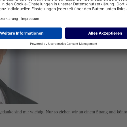
edanke sind mir wichtig. Nur so ziehen wir an einem Strang und können