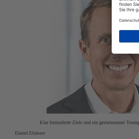
Klar formulierte Ziele und ein gemeinsamer Teamg
Daniel Elsässer