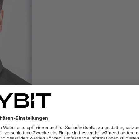
vielen SYBIT Mitarbeitenden ist es ein Anliegen, diese Diversity und Ch