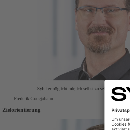
Sybit ermöglicht mir, ich selbst zu sein. Mir und 
Frederik Godejohann
Zielorientierung