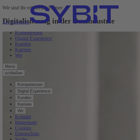
Wir sind Ihr erfahrener Partner
Digitalisierung in der Bauindustrie
Zur Startseite
Kompetenzen
Digital Experience
Kunden
Karriere
Wir
Menü
schließen
Kompetenzen
Digital Experience
Kunden
Karriere
Wir
Kontakt
Impressum
Cookies
Datenschutz
Suche