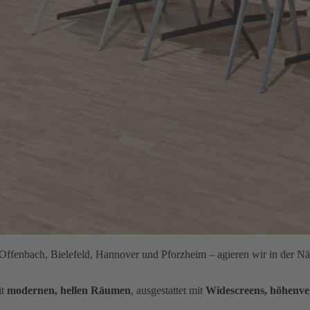
Offenbach, Bielefeld, Hannover und Pforzheim – agieren wir in der Näh
it
modernen, hellen Räumen
, ausgestattet mit
Widescreens, höhenve