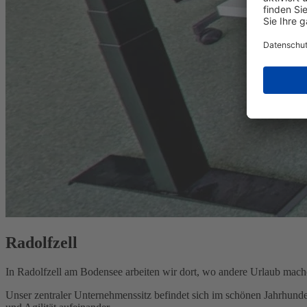
Radolfzell
In Radolfzell am Bodensee arbeiten wir dort, wo andere Urlaub mache
Unser zentraler Unternehmenssitz befindet sich im schönen Jahrhunde