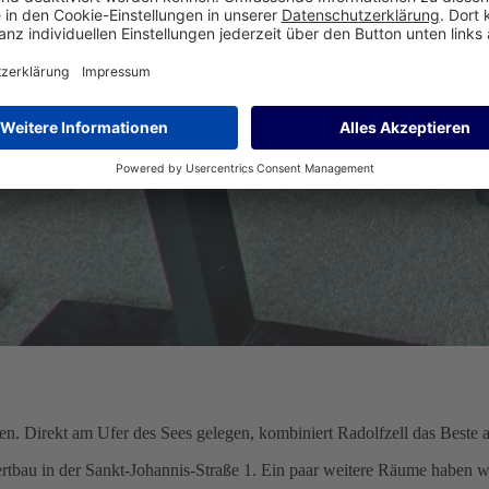
n. Direkt am Ufer des Sees gelegen, kombiniert Radolfzell das Beste 
rtbau in der Sankt-Johannis-Straße 1. Ein paar weitere Räume haben wi