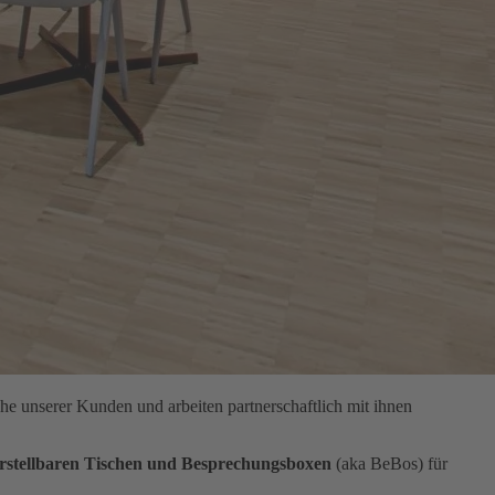
e unserer Kunden und arbeiten partnerschaftlich mit ihnen
rstellbaren Tischen und Besprechungsboxen
(aka BeBos) für