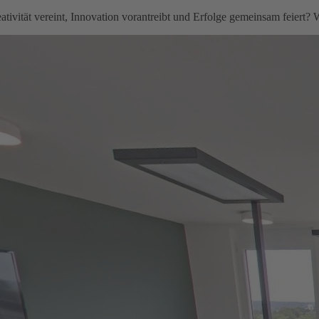
tivität vereint, Innovation vorantreibt und Erfolge gemeinsam feiert?