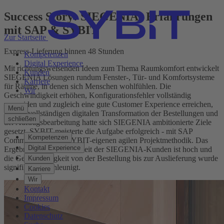
Success Story: SIEGENIAs Erfahrungen
mit SAP & SYBIT
Zur Startseite
Express-Lieferung binnen 48 Stunden
Kompetenzen
Digital Experience
Mit richtungsweisenden Ideen zum Thema Raumkomfort entwickelt
Kunden
SIEGENIA Lösungen rundum Fenster-, Tür- und Komfortsysteme
Karriere
für Räume, in denen sich Menschen wohlfühlen. Die
Wir
Geschwindigkeit erhöhen, Konfigurationsfehler vollständig
vermeiden und zugleich eine gute Customer Experience erreichen,
Menü
mit der vollständigen digitalen Transformation der Bestellungen und
schließen
der Auftragsbearbeitung hatte sich SIEGENIA ambitionierte Ziele
gesetzt. SYBIT meisterte die Aufgabe erfolgreich - mit SAP
Kompetenzen
Commerce und der SYBIT-eigenen agilen Projektmethodik. Das
Digital Experience
Ergebnis: Die Zufriedenheit der SIEGENIA-Kunden ist hoch und
die Geschwindigkeit von der Bestellung bis zur Auslieferung wurde
Kunden
signifikant beschleunigt.
Karriere
Wir
Kontakt
Impressum
Cookies
Datenschutz