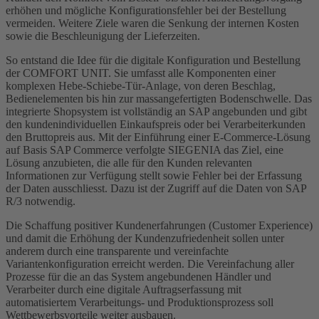
erhöhen und mögliche Konfigurationsfehler bei der Bestellung
vermeiden. Weitere Ziele waren die Senkung der internen Kosten
sowie die Beschleunigung der Lieferzeiten.
So entstand die Idee für die digitale Konfiguration und Bestellung
der COMFORT UNIT. Sie umfasst alle Komponenten einer
komplexen Hebe-Schiebe-Tür-Anlage, von deren Beschlag,
Bedienelementen bis hin zur massangefertigten Bodenschwelle. Das
integrierte Shopsystem ist vollständig an SAP angebunden und gibt
den kundenindividuellen Einkaufspreis oder bei Verarbeiterkunden
den Bruttopreis aus. Mit der Einführung einer E-Commerce-Lösung
auf Basis SAP Commerce verfolgte SIEGENIA das Ziel, eine
Lösung anzubieten, die alle für den Kunden relevanten
Informationen zur Verfügung stellt sowie Fehler bei der Erfassung
der Daten ausschliesst. Dazu ist der Zugriff auf die Daten von SAP
R/3 notwendig.
Die Schaffung positiver Kundenerfahrungen (Customer Experience)
und damit die Erhöhung der Kundenzufriedenheit sollen unter
anderem durch eine transparente und vereinfachte
Variantenkonfiguration erreicht werden. Die Vereinfachung aller
Prozesse für die an das System angebundenen Händler und
Verarbeiter durch eine digitale Auftragserfassung mit
automatisiertem Verarbeitungs- und Produktionsprozess soll
Wettbewerbsvorteile weiter ausbauen.