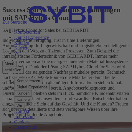
Success Story: Gebhardts Erfahrungen
mit SAP Hybris Cloud
Zur Startseite
SAP Hybris Cloud for Sales bei GEBHARDT
Kompetenzen
Digital Experience
Individualisierte Fertigung, Just-in-time-Lieferungen,
Kunden
Automatisierung: In Lagerwirtschaft und Logistik ebnen intelligente
Karriere
Lösungen den Weg zu effizienten Prozessen. Zum Beispiel die
Wir
intralogistische Fördertechnik von GEBHARDT. Immer mehr
Kunden vertrauen auf die massgeschneiderten Materialflusssysteme
Menü
aus Sinsheim. Dank der Lösung SAP Hybris Cloud for Sales wird
schließen
der Vertrieb der steigenden Nachfrage mühelos gerecht. Technisch
hochkomplexe Angebote können die Mitarbeiter damit heute
Kompetenzen
schneller erstellen, denn alle nötigen Informationen stehen kanal-
Digital Experience
und bereichsübergreifend bereit. Angebotserfolgsquoten und
Durchlaufzeiten bleiben stets im Blick. Sämtliche Kundenaktivitäten
Kunden
lassen sich detailliert auswerten – und zwar live. Entscheider haben
Karriere
eine ganzheitliche Sicht auf das Geschäft. Und die Kunden? Freuen
Wir
sich über das detaillierte und stets verfügbare Wissen über ihre
Kontakt
Projekte und laufende Angebote.
Impressum
Cookies
Datenschutz