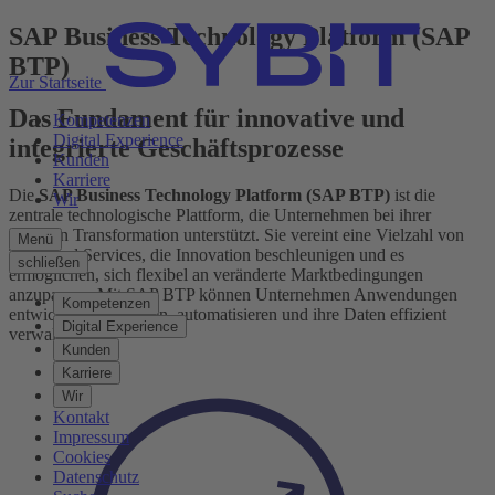
SAP Business Technology Platform (SAP
BTP)
Zur Startseite
Das Fundament für innovative und
Kompetenzen
Digital Experience
integrierte Geschäftsprozesse
Kunden
Karriere
Die
SAP Business Technology Platform (SAP BTP)
ist die
Wir
zentrale technologische Plattform, die Unternehmen bei ihrer
digitalen Transformation unterstützt. Sie vereint eine Vielzahl von
Menü
Tools und Services, die Innovation beschleunigen und es
schließen
ermöglichen, sich flexibel an veränderte Marktbedingungen
anzupassen. Mit SAP BTP können Unternehmen Anwendungen
Kompetenzen
entwickeln, integrieren, automatisieren und ihre Daten effizient
Digital Experience
verwalten.
Kunden
Karriere
Wir
Kontakt
Impressum
Cookies
Datenschutz