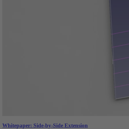
Whitepaper: Side-by-Side Extension