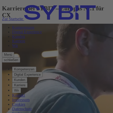
Karriere bei SYBIT – Europas Nr.1 für
CX
Zur Startseite
Kompetenzen
Digital Experience
Kunden
Karriere
Wir
Menü
schließen
Kompetenzen
Digital Experience
Kunden
Karriere
Wir
Kontakt
Impressum
Cookies
Datenschutz