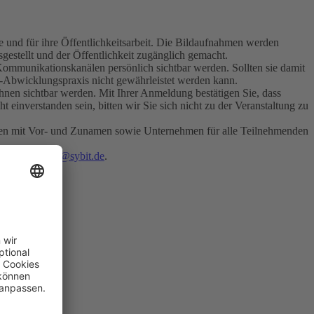
 und für ihre Öffentlichkeitsarbeit. Die Bildaufnahmen werden
gestellt und der Öffentlichkeit zugänglich gemacht.
 Kommunikationskanälen persönlich sichtbar werden. Sollten sie damit
ent-Abwicklungspraxis nicht gewährleistet werden kann.
nen sichtbar werden. Mit Ihrer Anmeldung bestätigen Sie, dass
t einverstanden sein, bitten wir Sie sich nicht zu der Veranstaltung zu
nden mit Vor- und Zunamen sowie Unternehmen für alle Teilnehmenden
irekt an
event@sybit.de
.