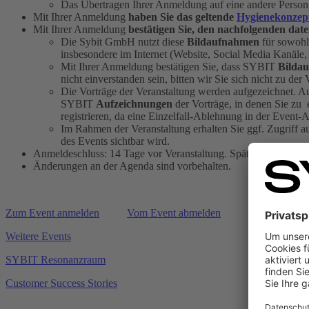
Das Übertragen Ihrer Anmeldung auf eine andere Person i
Mit Ihrer Anmeldung
haben Sie das geltende
Hygienekonzep
Mit Ihrer Anmeldung
bestätigen Sie, den nachfolgenden
date
Die Sybit GmbH nutzt diese
Bildaufnahmen
für sowohl
insbesondere im Internet (Website, Social Media Kanäle,
Mit Ihrer Anmeldung bestätigen Sie, dass SYBIT
Bilda
nicht einverstanden sein, bitten wir Sie sich nicht zu de
Die Vorträge der Veranstaltung werden aufgezeichnet. 
SYBIT
Aufzeichnungen
der Vorträge, in denen Sie zu e
registrieren, da eine Einzelfall-Ablehnung in der Event
Im Rahmen der Veranstaltung erhalten Sie ggf. Zugriff a
des Events sichtbar wird.
Anmeldeschluss: 14 Tage vor Veranstaltung. Spätere Anmeldung
Änderungen an der Agenda sind vorbehalten.
Zum Event anmelden
Vom Event abmelden
Weitere Events
SYBIT Resonanzraum
Customer Success Stories