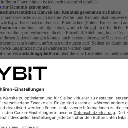
n Ihrem Unternehmen ist jederzeit kostenfrei möglich.
t
zur Kenntnis genommen
.
nschutzrechtlichen Hinweis
zur Kenntnis genommen zu haben
:
 innerbetriebliche als auch externe Werbe- und Kommunikationszwecke
 wie bspw. Facebook) und/oder in Printmedien (Folder, Broschüren) aus
ufnahmen
von Ihnen anfertigen darf, wodurch Sie ggf. in öffentlichen
r Veranstaltung zu registrieren, da eine Einzelfall-Ablehnung in der Ev
Auf diesen Aufzeichnungen können auch personenbezogene Daten von Ih
rkennen sein könnten, anfertigen und nutzen darf. Sollten sie damit nich
-Abwicklungspraxis nicht gewährleistet werden kann.
uf eine
Veranstaltungsplattform
über die eine Liste aller Teilnehme
en sind nur auf Anfrage möglich. Wenden Sie sich bei Bedarf gerne d