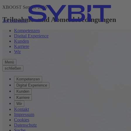
XBOOST Service 2026
Teilnahme- und Abmeldebedingungen
Zur Startseite
Kompetenzen
Digital Experience
Kunden
Karriere
Wir
Menü
schließen
Kompetenzen
Digital Experience
Kunden
Karriere
Wir
Kontakt
Impressum
Cookies
Datenschutz
Suche