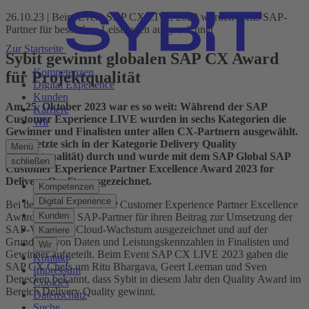
26.10.23 | Beim Event SAP CX LIVE 2023 wurden sechs SAP-
Partner für besondere Leistungen ausgezeichnet
Zur Startseite
Sybit gewinnt globalen SAP CX Award
Kompetenzen
für Projektqualität
Digital Experience
Kunden
Am 25. Oktober 2023 war es so weit: Während der SAP
Karriere
Customer Experience LIVE wurden in sechs Kategorien die
Wir
Gewinner und Finalisten unter allen CX-Partnern ausgewählt.
Sybit setzte sich in der Kategorie Delivery Quality
Menü
(Projektqualität) durch und wurde mit dem SAP Global SAP
schließen
Customer Experience Partner Excellence Award 2023 for
Delivery Quality ausgezeichnet.
Kompetenzen
Digital Experience
Bei den SAP Global SAP Customer Experience Partner Excellence
Kunden
Awards werden SAP-Partner für ihren Beitrag zur Umsetzung der
SAP-Vision für Cloud-Wachstum ausgezeichnet und auf der
Karriere
Grundlage von Daten und Leistungskennzahlen in Finalisten und
Wir
Gewinner aufgeteilt. Beim Event SAP CX LIVE 2023 gaben die
Kontakt
SAP CX Chefs um Ritu Bhargava, Geert Leeman und Sven
Impressum
Denecken bekannt, dass Sybit in diesem Jahr den Quality Award im
Cookies
Bereich Delivery Quality gewinnt.
Datenschutz
Suche