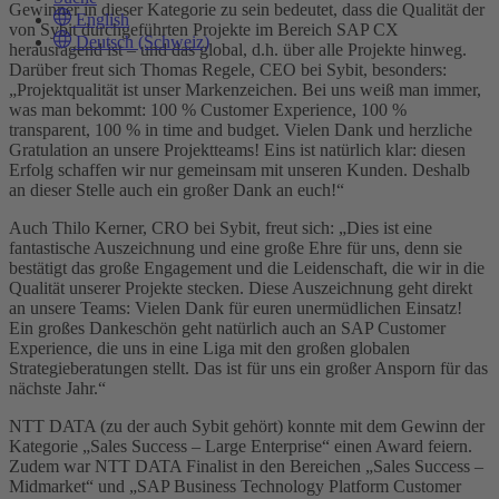
Gewinner in dieser Kategorie zu sein bedeutet, dass die Qualität der
English
von Sybit durchgeführten Projekte im Bereich SAP CX
Deutsch (Schweiz)
herausragend ist – und das global, d.h. über alle Projekte hinweg.
Darüber freut sich Thomas Regele, CEO bei Sybit, besonders:
„Projektqualität ist unser Markenzeichen. Bei uns weiß man immer,
was man bekommt: 100 % Customer Experience, 100 %
transparent, 100 % in time and budget. Vielen Dank und herzliche
Gratulation an unsere Projektteams! Eins ist natürlich klar: diesen
Erfolg schaffen wir nur gemeinsam mit unseren Kunden. Deshalb
an dieser Stelle auch ein großer Dank an euch!“
Auch Thilo Kerner, CRO bei Sybit, freut sich: „Dies ist eine
fantastische Auszeichnung und eine große Ehre für uns, denn sie
bestätigt das große Engagement und die Leidenschaft, die wir in die
Qualität unserer Projekte stecken. Diese Auszeichnung geht direkt
an unsere Teams: Vielen Dank für euren unermüdlichen Einsatz!
Ein großes Dankeschön geht natürlich auch an SAP Customer
Experience, die uns in eine Liga mit den großen globalen
Strategieberatungen stellt. Das ist für uns ein großer Ansporn für das
nächste Jahr.“
NTT DATA (zu der auch Sybit gehört) konnte mit dem Gewinn der
Kategorie „Sales Success – Large Enterprise“ einen Award feiern.
Zudem war NTT DATA Finalist in den Bereichen „Sales Success –
Midmarket“ und „SAP Business Technology Platform Customer