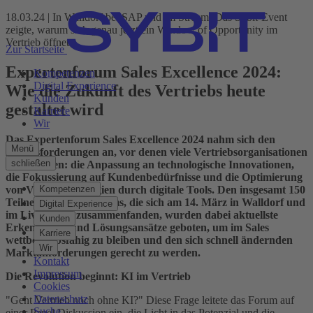
18.03.24 | In Walldorf bei SAP und im Stream: Das Sybit-Event
zeigte, warum sich genau jetzt ein Window of Opportunity im
Vertrieb öffnet
Zur Startseite
Experten­forum Sales Excellence 2024:
Kompetenzen
Digital Experience
Wie die Zukunft des Vertriebs heute
Kunden
gestaltet wird
Karriere
Wir
Das Experten­forum Sales Excellence 2024 nahm sich den
Menü
Herausforderungen an, vor denen viele Vertriebsorganisationen
schließen
heute stehen: die Anpassung an technologische Innovationen,
die Fokussierung auf Kundenbedürfnisse und die Optimierung
von Verkaufsstrategien durch digitale Tools. Den insgesamt 150
Kompetenzen
Teilnehmern des Forums, die sich am 14. März in Walldorf und
Digital Experience
im Livestream zusammenfanden, wurden dabei aktuellste
Kunden
Erkenntnisse und Lösungsansätze geboten, um im Sales
Karriere
wettbewerbsfähig zu bleiben und den sich schnell ändernden
Wir
Marktanforderungen gerecht zu werden.
Kontakt
Impressum
Die Revolution beginnt: KI im Vertrieb
Cookies
Datenschutz
"Geht Vertrieb noch ohne KI?" Diese Frage leitete das Forum auf
Suche
einer Panel Diskussion ein, die Licht in das Potenzial und die