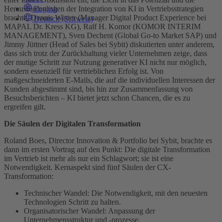
Herausforderungen der Integration von KI in Vertriebsstrategien
English
brachte. Dennis Winter (Manager Digital Product Experience bei
Deutsch (Schweiz)
MAPAL Dr. Kress KG), Ralf H. Komor (KOMOR INTERIM
MANAGEMENT), Sven Dechent (Global Go-to Market SAP) und
Jimmy Jüttner (Head of Sales bei Sybit) diskutierten unter anderem,
dass sich trotz der Zurückhaltung vieler Unternehmen zeige, dass
der mutige Schritt zur Nutzung generativer KI nicht nur möglich,
sondern essenziell für vertrieblichen Erfolg ist. Von
maßgeschneiderten E-Mails, die auf die individuellen Interessen der
Kunden abgestimmt sind, bis hin zur Zusammenfassung von
Besuchsberichten – KI bietet jetzt schon Chancen, die es zu
ergreifen gilt.
Die Säulen der Digitalen Transformation
Roland Boes, Director Innovation & Portfolio bei Sybit, brachte es
dann im ersten Vortrag auf den Punkt: Die digitale Transformation
im Vertrieb ist mehr als nur ein Schlagwort; sie ist eine
Notwendigkeit. Kernaspekt sind fünf Säulen der CX-
Transformation:
Technischer Wandel: Die Notwendigkeit, mit den neuesten
Technologien Schritt zu halten.
Organisatorischer Wandel: Anpassung der
Unternehmensstruktur und -prozesse.