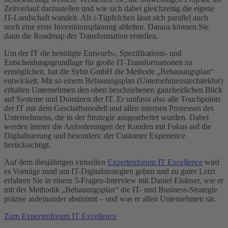
Zeitverlauf darzustellen und wie sich dabei gleichzeitig die eigene
IT-Landschaft wandelt. Als i-Tüpfelchen lässt sich parallel auch
noch eine erste Investitionsplanung ableiten. Daraus können Sie
dann die Roadmap der Transformation erstellen.
Um der IT die benötigte Entwurfs-, Spezifikations- und
Entscheidungsgrundlage für große IT-Transformationen zu
ermöglichen, hat die Sybit GmbH die Methode „Bebauungsplan“
entwickelt. Mit so einem Bebauungsplan (Unternehmensarchitektur)
erhalten Unternehmen den oben beschriebenen ganzheitlichen Blick
auf Systeme und Domänen der IT. Er umfasst also alle Touchpoints
der IT mit dem Geschäftsmodell und allen internen Prozessen des
Unternehmens, die in der Strategie ausgearbeitet wurden. Dabei
werden immer die Anforderungen der Kunden mit Fokus auf die
Digitalisierung und besonders: der Customer Experience
berücksichtigt.
Auf dem diesjährigen virtuellen
Experten­forum IT Excellence
wird
es Vorträge rund um IT-Digitalstrategien geben und zu guter Letzt
erfahren Sie in einem 5-Fragen-Interview mit Daniel Elsässer, wie er
mit der Methodik „Bebauungsplan“ die IT- und Business-Strategie
präzise aufeinander abstimmt – und was er allen Unternehmen rät.
Zum Expertenforum IT Excellence