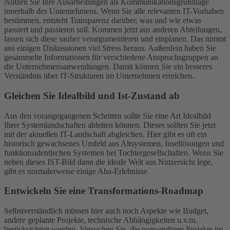
Nutzen Sie Ihre Ausarbeitungen als Kommunikationsgrundlage
innerhalb des Unternehmens. Wenn Sie alle relevanten IT-Vorhaben
bestimmen, entsteht Transparenz darüber, was und wie etwas
passiert und passieren soll. Kommen jetzt aus anderen Abteilungen,
lassen sich diese sauber verargumentieren und einplanen. Das nimmt
aus einigen Diskussionen viel Stress heraus. Außerdem haben Sie
gesammelte Informationen für verschiedene Anspruchsgruppen an
die Unternehmensanwendungen. Damit können Sie ein besseres
Verständnis über IT-Strukturen im Unternehmen erreichen.
Gleichen Sie Idealbild und Ist-Zustand ab
Aus den vorangegangenen Schritten sollte Sie eine Art Idealbild
Ihrer Systemlandschaften ableiten können. Dieses sollten Sie jetzt
mit der aktuellen IT-Landschaft abgleichen. Hier gibt es oft ein
historisch gewachsenes Umfeld aus Altsystemen, Insellösungen und
funktionsidentischen Systemen bei Tochtergesellschaften. Wenn Sie
neben dieses IST-Bild dann die ideale Welt aus Nutzersicht lege,
gibt es normalerweise einige Aha-Erlebnisse.
Entwickeln Sie eine Transformations-Roadmap
Selbstverständlich müssen hier auch noch Aspekte wie Budget,
andere geplante Projekte, technische Abhängigkeiten u.v.m.
berücksichtigt werden. Versuchen Sie, die notwendigen Projekte im