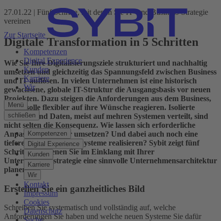
27.01.22 | Fünf Schritte, mit denen Sie IT- und Business-Strategie
vereinen
Zur Startseite
Digitale Transformation in 5 Schritten
Kompetenzen
Digital Experience
Wie Sie Ihre Digitalisierungsziele strukturiert und nachhaltig
Kunden
umsetzen und gleichzeitig das Spannungsfeld zwischen Business
Karriere
und IT auflösen. In vielen Unternehmen ist eine historisch
Wir
gewachsene, globale IT-Struktur die Ausgangsbasis vor neuen
Projekten. Dazu steigen die Anforderungen aus dem Business,
Menü
die IT solle flexibler auf ihre Wünsche reagieren. Isolierte
schließen
Prozesse und Daten, meist auf mehren Systemen verteilt, sind
nicht selten die Konsequenz. Wie lassen sich erforderliche
Anpassungen besser umsetzen? Und dabei auch noch eine
Kompetenzen
tiefere Integration der Systeme realisieren? Sybit zeigt fünf
Digital Experience
Schritte, mit denen Sie im Einklang mit Ihrer
Kunden
Unternehmensstrategie eine sinnvolle Unternehmensarchitektur
Karriere
planen.
Wir
Kontakt
Erstellen Sie ein ganzheitliches Bild
Impressum
Cookies
Schreiben Sie systematisch und vollständig auf, welche
Datenschutz
Anforderungen Sie haben und welche neuen Systeme Sie dafür
Suche