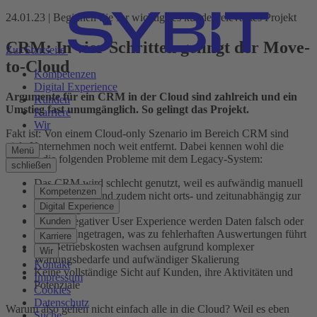
24.01.23 | Beginnen Sie Ihr wichtigstes kundenrelevantes Projekt
CRM: In vier Schritten gelingt der Move-
Zur Startseite
to-Cloud
Kompetenzen
Digital Experience
Argumente für ein CRM in der Cloud sind zahlreich und ein
Kunden
Umstieg fast unumgänglich. So gelingt das Projekt.
Karriere
Wir
Fakt ist: Von einem Cloud-only Szenario im Bereich CRM sind
viele Unternehmen noch weit entfernt. Dabei kennen wohl die
Menü
meisten die folgenden Probleme mit dem Legacy-System:
schließen
Das CRM wird schlecht genutzt, weil es aufwändig manuell
Kompetenzen
zu pflegen ist und zudem nicht orts- und zeitunabhängig zur
Digital Experience
Verfügung steht
Wegen negativer User Experience werden Daten falsch oder
Kunden
doppelt eingetragen, was zu fehlerhaften Auswertungen führt
Karriere
Die Betriebskosten wachsen aufgrund komplexer
Wir
Wartungsbedarfe und aufwändiger Skalierung
Kontakt
Keine vollständige Sicht auf Kunden, ihre Aktivitäten und
Impressum
Potenziale
Cookies
Datenschutz
Warum also gehen nicht einfach alle in die Cloud? Weil es eben
Suche