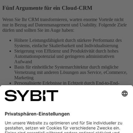
Fünf Argumente für ein Cloud-CRM
Wenn Sie Ihr CRM transformieren, warten enorme Vorteile nicht
nur in Bezug auf Datenmanagement und Usability. Folgende Ziele
dürfen und sollten Sie im Auge haben:
Höhere Leistungsfähigkeit durch stärkere Performanz des
Systems, einfache Skalierbarkeit und Individualisierung
Steigerung von Effizienz und Produktivität durch hohes
Automationspotenzial und geringeren administrativen
Aufwand
Basis für einheitliche Systemarchitektur durch mögliche
Vernetzung mit anderen Lösungen aus Service, eCommerce,
Marketing
Personalisierte Erlebnisse in Echtzeit durch End-to-End-
Prozesse und den Abbau von Datensilos
Orts- und zeitunabhängige Einsicht in Kundeninformationen,
durch mobile Use
Auch bei sehr großen und komplexen Legacy-CRMs gilt: Der Weg
in die Cloud keine Rocket Science. Starten Sie am besten noch
heute und schaffen unternehmensweit transparentes
Kundendatenpotenzial.