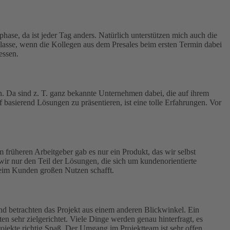
hase, da ist jeder Tag anders. Natürlich unterstützen mich auch die
lasse, wenn die Kollegen aus dem Presales beim ersten Termin dabei
essen.
. Da sind z. T. ganz bekannte Unternehmen dabei, die auf ihrem
 basierend Lösungen zu präsentieren, ist eine tolle Erfahrungen. Vor
 früheren Arbeitgeber gab es nur ein Produkt, das wir selbst
ir nur den Teil der Lösungen, die sich um kundenorientierte
eim Kunden großen Nutzen schafft.
 betrachten das Projekt aus einem anderen Blickwinkel. Ein
en sehr zielgerichtet. Viele Dinge werden genau hinterfragt, es
ojekte richtig Spaß. Der Umgang im Projektteam ist sehr offen.