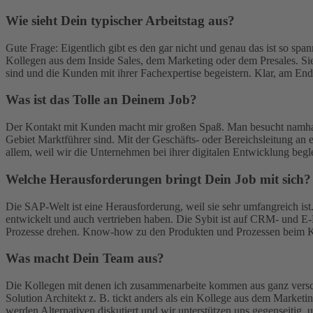
Wie sieht Dein typischer Arbeitstag aus?
Gute Frage: Eigentlich gibt es den gar nicht und genau das ist so spa
Kollegen aus dem Inside Sales, dem Marketing oder dem Presales. Sie
sind und die Kunden mit ihrer Fachexpertise begeistern. Klar, am En
Was ist das Tolle an Deinem Job?
Der Kontakt mit Kunden macht mir großen Spaß. Man besucht namhafte
Gebiet Marktführer sind. Mit der Geschäfts- oder Bereichsleitung an e
allem, weil wir die Unternehmen bei ihrer digitalen Entwicklung begl
Welche Herausforderungen bringt Dein Job mit sich?
Die SAP-Welt ist eine Herausforderung, weil sie sehr umfangreich ist
entwickelt und auch vertrieben haben. Die Sybit ist auf CRM- und E-
Prozesse drehen. Know-how zu den Produkten und Prozessen beim Ku
Was macht Dein Team aus?
Die Kollegen mit denen ich zusammenarbeite kommen aus ganz versch
Solution Architekt z. B. tickt anders als ein Kollege aus dem Marketi
werden Alternativen diskutiert und wir unterstützen uns gegenseitig,