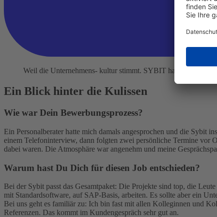
Weil die Unternehmens- kultur stimmt. SYBIT hat Werte, mit de
Ein Blick hinter die Kulissen
Wie war Dein Bewerbungsprozess?
Ein Personalberater hatte mich damals angesprochen und die Sybit ins S
einem Telefoninterview, dann folgten zwei persönliche Termine vor Ort
dabei waren. Die Atmosphäre war angenehm und meine Gesprächspart
Warum hast Du Dich für diesen Job entschieden?
Bei der Sybit passt das Gesamtpaket: Die Projekte sind top, die Leut
mit Standardsoftware, auf SAP-Basis, arbeiten. Es sollte aber ein Un
Bei uns geht es familiär zu: Ich bin fast mit allen Kolleginnen und 
Referenzen. Das kommt im Kundengespräch sehr gut an.