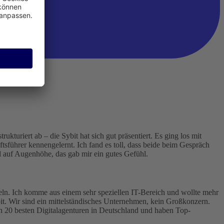
kturiert ab – die Sybit hat sich gut präsentiert. Es ging los mit
tsführer kennengelernt. Ich fand es toll, dass beide beim Gespräch
auf Augenhöhe, das gab mir ein gutes Gefühl.
ckeln. Ich komme aus einem sehr speziellen IT-Bereich und wollte mehr
bit. Wir sind ein mittelständisches Unternehmen, kein Großkonzern.
den 20 besten Digitalagenturen in Deutschland und haben Top-