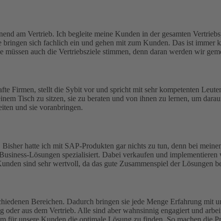
nnend am Vertrieb. Ich begleite meine Kunden in der gesamten Vertriebsp
 bringen sich fachlich ein und gehen mit zum Kunden. Das ist immer k
de müssen auch die Vertriebsziele stimmen, denn daran werden wir gem
 Firmen, stellt die Sybit vor und spricht mit sehr kompetenten Leuten
inem Tisch zu sitzen, sie zu beraten und von ihnen zu lernen, um darauf
eiten und sie voranbringen.
. Bisher hatte ich mit SAP-Produkten gar nichts zu tun, denn bei meinem
Business-Lösungen spezialisiert. Dabei verkaufen und implementieren w
nden sind sehr wertvoll, da das gute Zusammenspiel der Lösungen b
iedenen Bereichen. Dadurch bringen sie jede Menge Erfahrung mit und
ng oder aus dem Vertrieb. Alle sind aber wahnsinnig engagiert und arbeit
 um für unsere Kunden die optimale Lösung zu finden. So machen die Pr