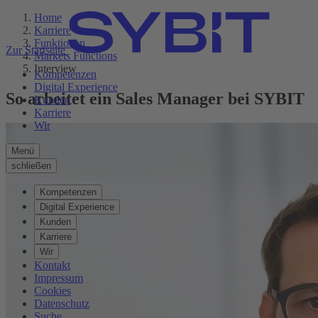
Home
Karriere
Funktionen
Zur Startseite
Markets Functions
Interview
Kompetenzen
Digital Experience
So arbeitet ein Sales Manager bei SYBIT
Kunden
Karriere
Wir
Menü
schließen
Kompetenzen
Digital Experience
Kunden
Karriere
Wir
Kontakt
Impressum
Cookies
Datenschutz
Suche