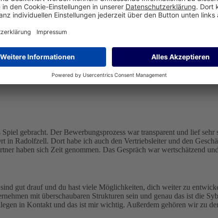
nen ich mich gut identifizieren kann.
piel gebracht. Der Bewerbungsprozess war transparent und lief sehr stru
 in Radolfzell. Dort habe ich auch den Vertriebsleiter und den Geschäf
ner haben sich Zeit genommen. Das Gespräch war wertschätzend und 
e sind gut drauf und du hast viele Möglichkeiten, dich weiter zu entwi
ternehmen mit überschaubaren Strukturen sein und genau das ist die Sy
Kollegen in Kontakt und das ist mir wichtig. Außerdem gehören wir zu 