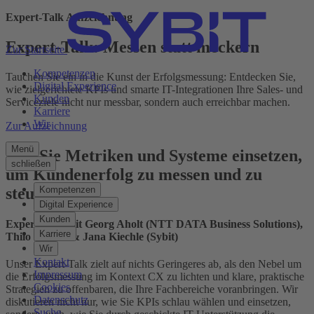
Expert-Talk Aufzeichnung
Expert-Talk: Messen statt meckern
Zur Startseite
Kompetenzen
Tauchen Sie ein in die Kunst der Erfolgsmessung: Entdecken Sie,
Digital Experience
wie zielgerichtete KPIs und smarte IT-Integrationen Ihre Sales- und
Kunden
Serviceziele nicht nur messbar, sondern auch erreichbar machen.
Karriere
Wir
Zur Aufzeichnung
Menü
Wie Sie Metriken und Systeme einsetzen,
schließen
um Kundenerfolg zu messen und zu
steuern
Kompetenzen
Digital Experience
Kunden
Expert-Talk mit Georg Aholt (NTT DATA Business Solutions),
Karriere
Thilo Kerner & Jana Kiechle (Sybit)
Wir
Kontakt
Unser Expert-Talk zielt auf nichts Geringeres ab, als den Nebel um
Impressum
die Erfolgsmessung im Kontext CX zu lichten und klare, praktische
Cookies
Strategien zu offenbaren, die Ihre Fachbereiche voranbringen. Wir
Datenschutz
diskutieren nicht nur, wie Sie KPIs schlau wählen und einsetzen,
Suche