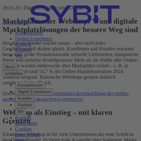
29.01.26 | Digitaler Handel unter Druck
Marktplatz oder Webshop: Wann digitale
Zur Startseite
Marktplatzlösungen der bessere Weg sind
Kompetenzen
Digital Experience
Der digitale Handel wächst rasant – aber nicht jedes
Kunden
Geschäftsmodell skaliert gleich. Kundinnen und Kunden erwarten
Karriere
heute eine große Produktauswahl, schnelle Lieferzeiten, transparente
Wir
Preise und einfache Bestellprozesse Mehr als die Hälfte aller Online-
Umsätze werden mittlerweile über Marktplätze erzielt – z. B. in
Menü
Deutschland rund 54,7 % des Online-Handelsumsatzes 2024.
schließen
Tendenz steigend. Klassische Webshops geraten dadurch
zunehmend unter Druck.
Kompetenzen
Digital Experience
Quelle:
https://digitalzentrumhandel.de/entwicklung-der-online-
Kunden
marktplaetze-im-deutschen-e-commerce/
Karriere
Webshop als Einstieg – mit klaren
Wir
Kontakt
Grenzen
Impressum
Cookies
Ein eigener Webshop ist für viele Unternehmen der erste Schritt in
Datenschutz
den Online-Handel. Er bietet volle Kontrolle über Sortiment, Marke
Suche