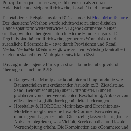
Prinzip konsequent umsetzen, etablieren sich als zentrale
Anlaufstelle und steigern Reichweite, Loyalität und Umsatz.
Ein etabliertes Beispiel aus dem B2C-Handel ist
MediaMarktSaturn
:
Der klassische Webshop wurde schrittweise zu einer digitalen
Handelsplattform weiterentwickelt. Eigene Sortimente bleiben
sichtbar, werden aber gezielt durch externe Händler ergänzt. Das
Ergebnis sind höhere Reichweite, geringeres Warenrisiko und
zusätzliche Erlösmodelle – etwa durch Provisionen und Retail
Media. MediaMarktSaturn zeigt, wie sich ein Webshop kontrolliert
zu einem skalierbaren Marktplatz entwickeln lässt.
Das zugrunde liegende Prinzip lässt sich branchenübergreifend
übertragen – auch im B2B:
Baugewerbe: Marktplätze kombinieren Hauptprodukte wie
Baumaterialien mit ergänzenden Artikeln (z.B. Ziegelsteine,
Sand, Betonmischungen) über Drittanbieter. Kunden
profitieren von einer vereinfachten Beschaffung, Anbieter von
effizienterer Logistik durch gebündelte Lieferungen.
Hospitality & HORECA: Marktplatz- und Dropshipping-
Modelle ermöglichen eine flexible Sortimentserweiterung
ohne eigene Lagerbestände. Gleichzeitig lassen sich regionale
Anbieter integrieren, was Vielfalt, Servicequalität und lokale
Wertschöpfung erhöht. Die Kombination aus eCommerce und