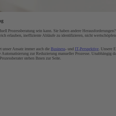
ung
viduell Prozessberatung sein kann. Sie haben andere Herausforderunge
ch erlauben, ineffiziente Abläufe zu identifizieren, nicht wertschöpfe
et unser Ansatz immer auch die
Business
- und
IT-Perspektive
. Unsere 
te Automatisierung zur Reduzierung manueller Prozesse. Unabhängig 
 Prozessberater stehen Ihnen zur Seite.