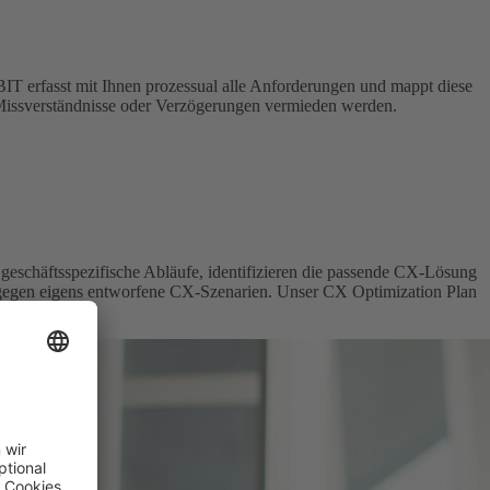
IT erfasst mit Ihnen prozessual alle Anforderungen und mappt diese
und Missverständnisse oder Verzögerungen vermieden werden.
geschäftsspezifische Abläufe, identifizieren die passende CX-Lösung
g gegen eigens entworfene CX-Szenarien. Unser CX Optimization Plan
t.