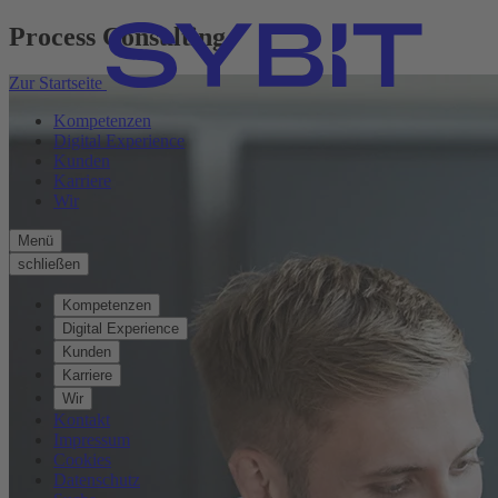
Process Consulting
Zur Startseite
Kompetenzen
Digital Experience
Kunden
Karriere
Wir
Menü
schließen
Kompetenzen
Digital Experience
Kunden
Karriere
Wir
Kontakt
Impressum
Cookies
Datenschutz