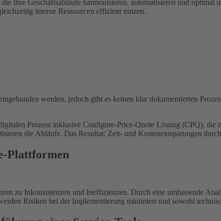
 die Ihre Geschäftsabläufe harmonisieren, automatisieren und optimal
gleichzeitig interne Ressourcen effizient nutzen.
 eingebunden werden, jedoch gibt es keinen klar dokumentierten Proze
igitalen Prozess inklusive Configure-Price-Quote Lösung (CPQ), die 
atisieren die Abläufe. Das Resultat: Zeit- und Kosteneinsparungen dur
e-Plattformen
ren zu Inkonsistenzen und Ineffizienzen. Durch eine umfassende Ana
 werden Risiken bei der Implementierung minimiert und sowohl technis