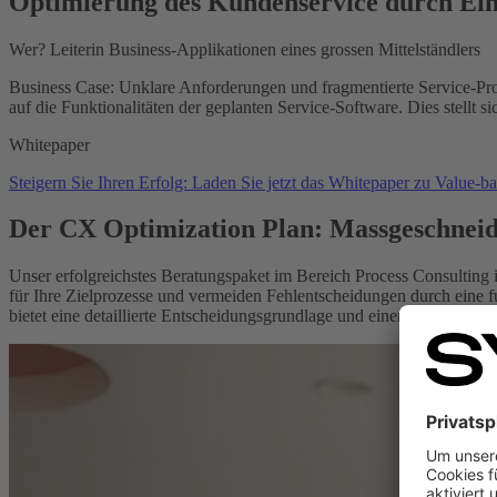
Optimierung des Kunden­service durch Ein
Wer?
Leiterin Business-Applikationen eines grossen Mittelständlers
Business Case:
Unklare Anforderungen und fragmentierte Service-Proz
auf die Funktionalitäten der geplanten Service-Software. Dies stellt
Whitepaper
Steigern Sie Ihren Erfolg: Laden Sie jetzt das Whitepaper zu Value-b
Der CX Optimization Plan: Massgeschneid
Unser erfolgreichstes Beratungspaket im Bereich Process Consulting 
für Ihre Zielprozesse und vermeiden Fehlentscheidungen durch eine 
bietet eine detaillierte Entscheidungsgrundlage und einen Realisierung