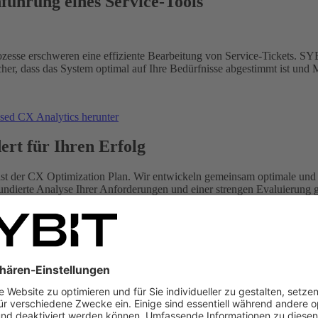
führung eines Service-Tools
esse erschweren eine effiziente Bearbeitung von Service-Tickets. SYB
 sicher, dass das System optimal auf Ihre Bedürfnisse abgestimmt ist 
ased CX Analytics herunter
ert für Ihren Erfolg
ist der CX Optimization Plan. Wir entwickeln gemeinsam optimale und 
fundierte Analyse Ihrer Anforderungen und einer strengen Evaluierun
sfahrplan mit Projektreife, der genau zu Ihren Geschäftsstrategien pass