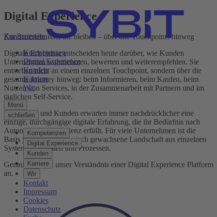
Digital Experience
Zur Startseite
Kundenerlebnisse, die bleiben – über alle Touchpoints hinweg
Kompetenzen
Digitale Erlebnisse entscheiden heute darüber, wie Kunden
Digital Experience
Unternehmen wahrnehmen, bewerten und weiterempfehlen. Sie
Kunden
entstehen nicht an einem einzelnen Touchpoint, sondern über die
Karriere
gesamte Journey hinweg: beim Informieren, beim Kaufen, beim
Wir
Nutzen von Services, in der Zusammenarbeit mit Partnern und im
täglichen Self-Service.
Menü
Kundinnen und Kunden erwarten immer nachdrücklicher eine
schließen
einzige, durchgängige digitale Erfahrung, die ihr Bedürfnis nach
Autonomie und Effizienz erfüllt. Für viele Unternehmen ist die
Kompetenzen
Basis jedoch eine historisch gewachsene Landschaft aus einzelnen
Digital Experience
Systemen, Kanälen und Prozessen.
Kunden
Karriere
Genau hier setzt unser Verständnis einer Digital Experience Platform
an.
Wir
Kontakt
Impressum
Cookies
Datenschutz