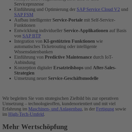
Serviceprozesse
Einführung und Optimierung der
SAP Service Cloud V2
und
SAP FSM
Aufbau intelligenter
Service-Portale
mit Self-Service-
Funktionen
Entwicklung individueller
Service-Applikationen
auf Basis
von
SAP BTP
Integration von
KI-gestützten Funktionen
wie
automatisches Ticketrouting oder intelligente
Wissensdatenbanken
Einführung von
Predictive Maintenance
durch IoT-
Anbindung
Konzeption digitaler
Ersatzteilshops
und
After-Sales-
Strategien
Umsetzung neuer
Service-Geschäftsmodelle
Wir begleiten Sie vom strategischen Zielbild bis zur operativen
Umsetzung – technologieoffen, kundenorientiert und mit viel
Erfahrung im
Maschinen- und Anlagenbau
, in der
Fertigung
sowie
im
High-Tech-Umfeld
.
Mehr Wertschöpfung