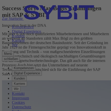
Success Story: Max Bögls Erfahrungen
mit SAP & SYBIT
Zur Startseite
Innovation liegt in der DNA
Kompetenzen
Digital Experience
Mit über 6.500 hoch qualifizierten Mitarbeiterinnen und Mitarbeitern
Kunden
an weltweit 40 Standorten zählt Max Bögl zu den größten
Karriere
Bauunternehmen der deutschen Bauindustrie. Seit der Gründung im
Wir
Jahr 1929 ist die Firmengeschichte geprägt von Innovationskraft in
Forschung und Technik – von maßgeschneiderten Einzellösungen
Menü
bis zu bautechnisch und ökologisch nachhaltigen Gesamtlösungen
schließen
wie die Magnetschwebetechnologie. Das gilt auch für die internen
Prozesse: Auch hier setzt das Unternehmen auf neueste
Kompetenzen
Technologien – und entschied sich für die Einführung der SAP
Digital Experience
Sales Cloud V2.
Kunden
Karriere
Wir
Kontakt
Impressum
Cookies
Datenschutz