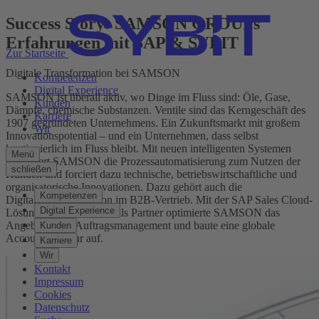
Success Story: SAMSON GROUPs
Erfahrungen mit SAP & SYBIT
Zur Startseite
Digitale Transformation bei SAMSON
Kompetenzen
Digital Experience
SAMSON ist überall aktiv, wo Dinge im Fluss sind: Öle, Gase,
Kunden
Dämpfe, chemische Substanzen. Ventile sind das Kerngeschäft des
Karriere
1907 gegründeten Unternehmens. Ein Zukunftsmarkt mit großem
Wir
Innovationspotential – und ein Unternehmen, dass selbst
kontinuierlich im Fluss bleibt. Mit neuen intelligenten Systemen
Menü
reformiert SAMSON die Prozessautomatisierung zum Nutzen der
schließen
Kunden und forciert dazu technische, betriebswirtschaftliche und
organisatorische Innovationen. Dazu gehört auch die
Kompetenzen
Digitale Transformation im B2B-Vertrieb. Mit der SAP Sales Cloud-
Digital Experience
Lösung und der SYBIT als Partner optimierte SAMSON das
Angebots- und Auftragsmanagement und baute eine globale
Kunden
Account Struktur auf.
Karriere
Wir
Kontakt
Impressum
Cookies
Datenschutz