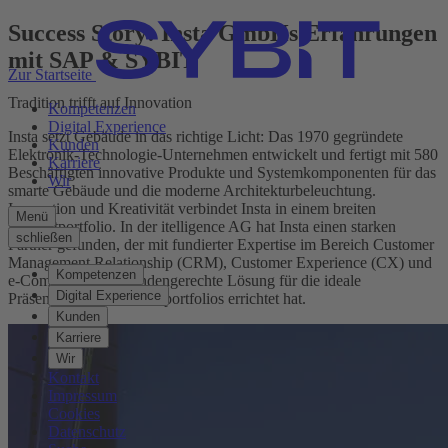
Success Story: Insta GmbHs Erfahrungen
mit SAP & SYBIT
Zur Startseite
Tradition trifft auf Innovation
Kompetenzen
Digital Experience
Insta setzt Gebäude in das richtige Licht: Das 1970 gegründete
Kunden
Elektronik-Technologie-Unternehmen entwickelt und fertigt mit 580
Karriere
Beschäftigten innovative Produkte und Systemkomponenten für das
Wir
smarte Gebäude und die moderne Architekturbeleuchtung.
Innovation und Kreativität verbindet Insta in einem breiten
Menü
Produktportfolio. In der itelligence AG hat Insta einen starken
schließen
Partner gefunden, der mit fundierter Expertise im Bereich Customer
Management Relationship (CRM), Customer Experience (CX) und
Kompetenzen
e-Commerce eine kundengerechte Lösung für die ideale
Digital Experience
Präsentation des Produktportfolios errichtet hat.
Kunden
Karriere
Wir
Kontakt
Impressum
Cookies
Datenschutz