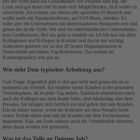
Bei der Sybit passt das Gesamtpaket: Die Projekte sind top, die
Leute sind gut drauf und du hast viele Möglichkeiten, dich weiter zu
entwickeln. Ich komme aus einem sehr speziellen IT-Bereich und
wollte mehr mit Standardsoftware, auf SAP-Basis, arbeiten. Es
sollte aber ein Unternehmen mit überschaubaren Strukturen sein und
genau das ist die Sybit. Wir sind ein mittelständisches Unternehmen,
kein Großkonzern. Bei uns geht es familiär zu: Ich bin fast mit allen
Kolleginnen und Kollegen in Kontakt und das ist mir wichtig.
Außerdem gehören wir zu den 20 besten Digitalagenturen in
Deutschland und haben Top-Referenzen. Das kommt im
Kundengespräch sehr gut an.
Wie sieht Dein typischer Arbeitstag aus?
Gute Frage: Eigentlich gibt es den gar nicht und genau das ist so
spannend am Vertrieb. Ich begleite meine Kunden in der gesamten
Vertriebsphase, da ist jeder Tag anders. Natürlich unterstützen mich
auch die Kollegen aus dem Inside Sales, dem Marketing oder dem
Presales. Sie bringen sich fachlich ein und gehen mit zum Kunden.
Das ist immer klasse, wenn die Kollegen aus dem Presales beim
ersten Termin dabei sind und die Kunden mit ihrer Fachexpertise
begeistern. Klar, am Ende müssen auch die Vertriebsziele stimmen,
denn daran werden wir gemessen.
Was ist das Tolle an Deinem Job?