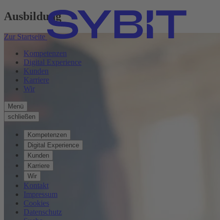
Ausbildung
Zur Startseite
Kompetenzen
Digital Experience
Kunden
Karriere
Wir
Menü
schließen
Kompetenzen
Digital Experience
Kunden
Karriere
Wir
Kontakt
Impressum
Cookies
Datenschutz