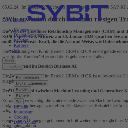
05.02.24 | Im Expert-Talk Schweiz 2024 sprachen wir über SAP, K
“Wir erwarten durch KI einen riesigen Tra
Zur Startseite
Kompetenzen
Die Welt des Customer Relationship Managements (CRM) und der
Digital Experience
Sybit Expert-Talk Schweiz am 30. Januar 2024 sprachen live a
Kunden
sondern eine reale Kraft, die die Art und Weise, wie Unternehmen
Karriere
Wir
Die Bedeutung von KI im Bereich CRM und CX erlebt gerade einen Hy
was für die Kunden? Hier sind die Ergebnisse des Talks.
Menü
SAP: Führend im Bereich Business AI
schließen
Die Bedeutung von KI im Bereich CRM und CX ist unbestreitbar. Un
Kompetenzen
aussehen?
Digital Experience
Kunden
Der Unterschied zwischen Machine Learning und Generativer K
Karriere
Zunächst ist es wichtig, die Unterschiede zwischen Machine Learning 
Wir
und daraus Vorhersagen zu treffen. Ein klassisches Beispiel hierfür i
Kontakt
wird.
Impressum
Cookies
Generative KI hingegen geht einen Schritt weiter. Sie ermöglicht es Ma
Datenschutz
Kundeninteraktion.
Suche