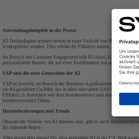
Anwendungsbeispiele in der Praxis
KI-Technologien werden bereits in einer Vielzahl von Bereichen einges
weitergeleitet werden. Dies erhöht die Effizienz enorm – bis zu 80% d
Im Bereich des Customer Engagement hilft KI dabei, Kampagnen effe
personalisierte Banner, die auf einer Kombination aus analogen und d
SAP und die neue Generation der KI
SAP ist bestrebt, im Bereich der Business-Applikationen mit KI führe
ein KI-gestützter Co-Pilot, der in allen relevanten SAP-Systemen zu 
Effizienz in Bereichen wie dem Kunden­service und dem Vertrieb. Hie
kundenrelevanter Daten.
Herausforderungen und Trends
Obwohl die Vorteile von KI immens sind, gibt es auch Herausforderu
ihr zugrunde liegen.
Alles deutet aber darauf hin, dass generative KI in der CX-Welt we