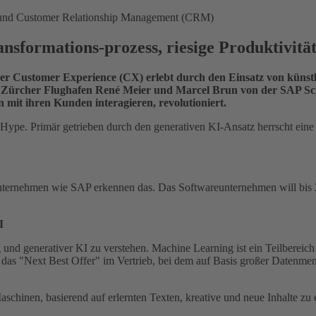
I und Customer Relationship Management (CRM)
nsformations-prozess, riesige Produktivitä
 Customer Experience (CX) erlebt durch den Einsatz von künstli
m Zürcher Flughafen René Meier und Marcel Brun von der SAP Sch
 mit ihren Kunden interagieren, revolutioniert.
pe. Primär getrieben durch den generativen KI-Ansatz herrscht eine 
ternehmen wie SAP erkennen das. Das Softwareunternehmen will bis 20
I
und generativer KI zu verstehen. Machine Learning ist ein Teilbereich 
st das "Next Best Offer" im Vertrieb, bei dem auf Basis großer Datenme
schinen, basierend auf erlernten Texten, kreative und neue Inhalte zu e