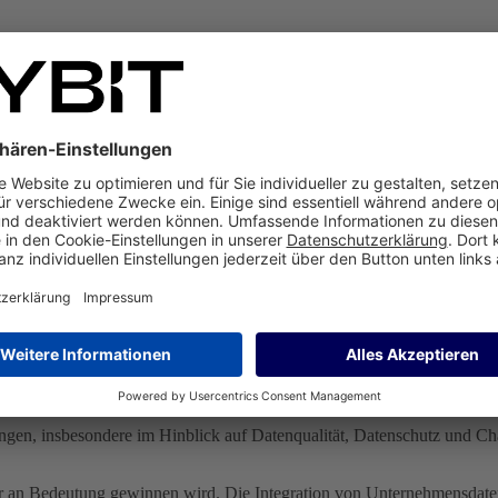
etzt. Ein Beispiel ist die Service Ticket Intelligence, bei der eingeh
er Tickets können effizienter bearbeitet werden.
ktiver zu gestalten, indem sie den optimalen Zeitpunkt und Kanal fü
igitalen Kundenverhaltensdaten basieren, und fördert so Upselling- und
nd zu sein. Das Unternehmen setzt auf die Prinzipien der Relevanz, Zuv
Verfügung steht und der einen einfachen Zugang zu Daten durch Textein
r hat SAP immense strategische Vorteile gegenüber der Konkurrenz: SA
ngen, insbesondere im Hinblick auf Datenqualität, Datenschutz und Ch
iter an Bedeutung gewinnen wird. Die Integration von Unternehmensdat