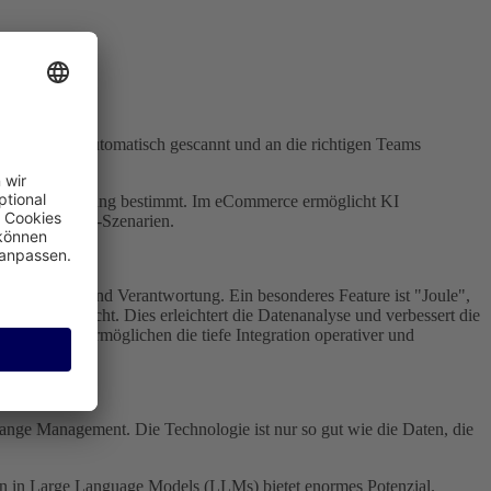
ende Anfragen automatisch gescannt und an die richtigen Teams
r deren Ausführung bestimmt. Im eCommerce ermöglicht KI
 Cross-Selling-Szenarien.
erlässigkeit und Verantwortung. Ein besonderes Feature ist "Joule",
gabe ermöglicht. Dies erleichtert die Datenanalyse und verbessert die
P-Systeme ermöglichen die tiefe Integration operativer und
ange Management. Die Technologie ist nur so gut wie die Daten, die
en in Large Language Models (LLMs) bietet enormes Potenzial.