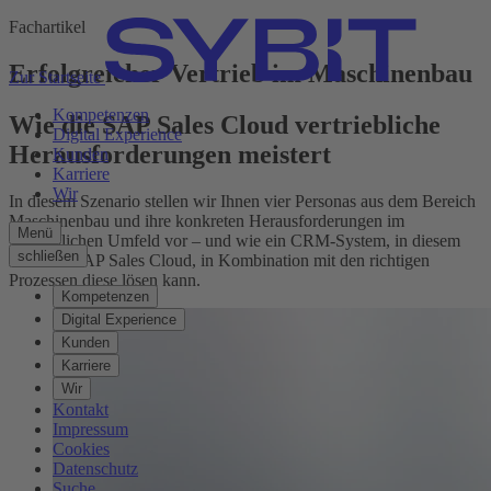
Fachartikel
Erfolgreicher Vertrieb im Maschinenbau
Zur Startseite
Kompetenzen
Wie die SAP Sales Cloud vertriebliche
Digital Experience
Herausforderungen meistert
Kunden
Karriere
Wir
In diesem Szenario stellen wir Ihnen vier Personas aus dem Bereich
Maschinenbau und ihre konkreten Herausforderungen im
Menü
vertrieblichen Umfeld vor – und wie ein CRM-System, in diesem
schließen
Falle die SAP Sales Cloud, in Kombination mit den richtigen
Prozessen diese lösen kann.
Kompetenzen
Digital Experience
Kunden
Karriere
Wir
Kontakt
Impressum
Cookies
Datenschutz
Suche