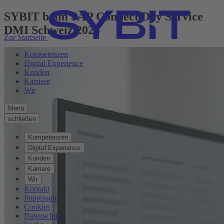
SYBIT beim SAP Connect Day Service
DMI Schweiz 2026
Zur Startseite
Kompetenzen
Digital Experience
Kunden
Karriere
Wir
Menü
schließen
Kompetenzen
Digital Experience
Kunden
Karriere
Wir
Kontakt
Impressum
Cookies
Datenschutz