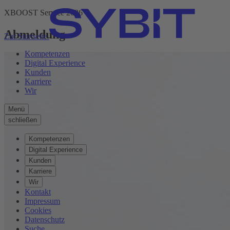
XBOOST Service 2026
Abmeldung
Zur Startseite
Kompetenzen
Digital Experience
Kunden
Karriere
Wir
Menü
schließen
Kompetenzen
Digital Experience
Kunden
Karriere
Wir
Kontakt
Impressum
Cookies
Datenschutz
Suche