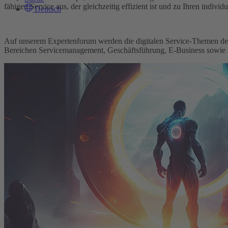
fähigen Service aus, der gleichzeitig effizient ist und zu Ihren individ
Deutsch
Auf unserem Experten­forum werden die digitalen Service-Themen der 
Bereichen Servicemanagement, Geschäftsführung, E-Business sowie I