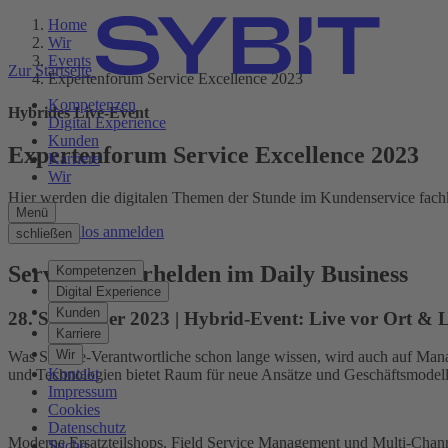
Home
Wir
Events
Zur Startseite
Experten­forum Service Excellence 2023
Kompetenzen
Hybrides Live-Event
Digital Experience
Kunden
Experten­forum Service Excellence 2023
Karriere
Wir
Hier werden die digitalen Themen der Stunde im Kunden­service fachk
Menü
Jetzt kostenlos anmelden
schließen
Service-Superhelden im Daily Business
Kompetenzen
Digital Experience
Kunden
28. September 2023 | Hybrid-Event: Live vor Ort & 
Karriere
Wir
Was Service-Verantwortliche schon lange wissen, wird auch auf Man
Kontakt
und Technologien bietet Raum für neue Ansätze und Geschäftsmodell
Impressum
Cookies
Datenschutz
Moderne Ersatzteilshops, Field Service Management und Multi-Chann
Suche